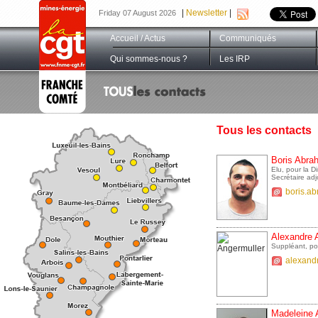
|
Newsletter
|
Friday 07 August 2026
Accueil / Actus
Communiqués
Qui sommes-nous ?
Les IRP
Tous les contacts
Boris Abra
Elu, pour la 
Secrétaire ad
boris.a
Alexandre 
Suppléant, po
alexand
Madeleine 