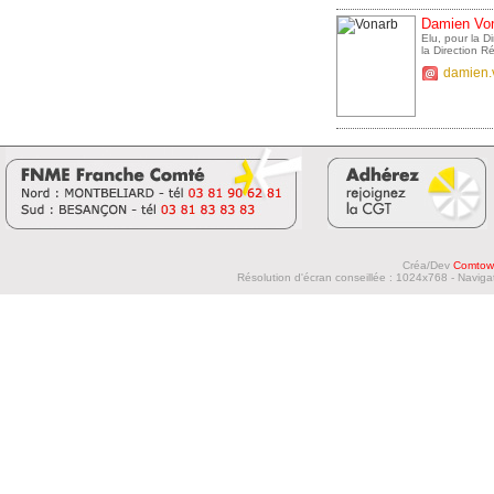
Damien Vo
Elu, pour la 
la Direction 
damien.
Créa/Dev
Comtow
Résolution d'écran conseillée : 1024x768 - Navigat