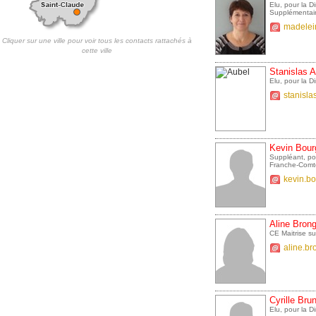
Elu, pour la 
Supplémentair
madelei
Cliquer sur une ville pour voir tous les contacts rattachés à
cette ville
Stanislas A
Elu, pour la 
stanisla
Kevin Bour
Suppléant, po
Franche-Comt
kevin.b
Aline Brong
CE Maitrise s
aline.b
Cyrille Bru
Elu, pour la 