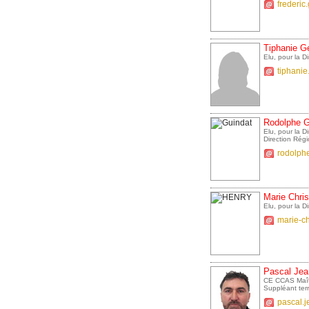
frederic
Tiphanie G
Elu, pour la 
tiphanie
Rodolphe G
Elu, pour la 
Direction Rég
rodolph
Marie Chri
Elu, pour la 
marie-ch
Pascal Je
CE CCAS Maîtr
Suppléant ter
pascal.