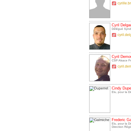
cyrille.
Cyril Delga
Délégué Synd
cyril.de
Cyril Demo
CSP Alsace F
cyril.d
Cindy Dupe
Elu, pour la 
Frederic G
Elu, pour la 
Direction Rég