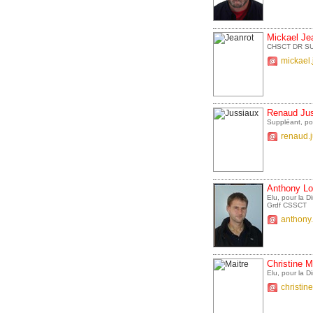
Mickael Je
CHSCT DR S
mickael.
Renaud Ju
Suppléant, po
renaud.
Anthony L
Elu, pour la 
Grdf CSSCT
anthony.
Christine M
Elu, pour la 
christin