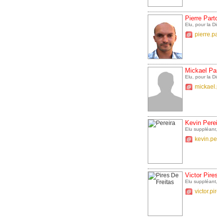
Pierre Part
Elu, pour la 
pierre.p
Mickael Pa
Elu, pour la 
mickael.
Kevin Perei
Elu suppléanr
kevin.pe
Victor Pire
Elu suppléant
victor.p